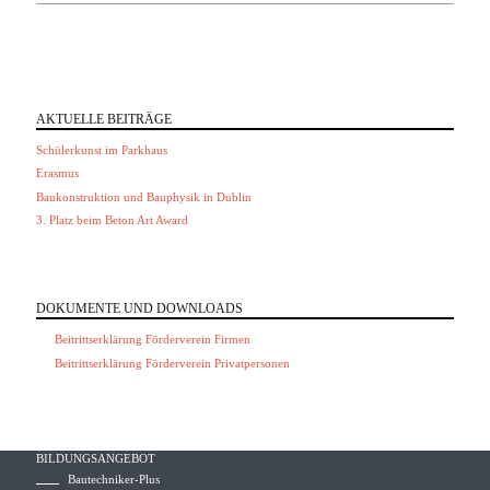
ALLE SCHUL-TERMINE
ALLE VEREINS-TERMINE
AKTUELLE BEITRÄGE
Schülerkunst im Parkhaus
Erasmus
Baukonstruktion und Bauphysik in Dublin
3. Platz beim Beton Art Award
ZUM NEWS-ARCHIV
DOKUMENTE UND DOWNLOADS
Beitrittserklärung Förderverein Firmen
Beitrittserklärung Förderverein Privatpersonen
BILDUNGSANGEBOT
Bautechniker-Plus