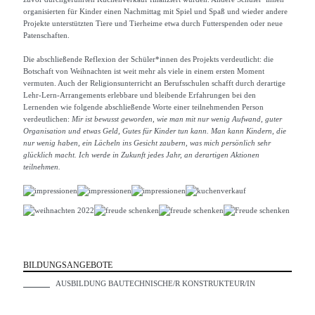
organisierten für Kinder einen Nachmittag mit Spiel und Spaß und wieder andere
Projekte unterstützten Tiere und Tierheime etwa durch Futterspenden oder neue
Patenschaften.
Die abschließende Reflexion der Schüler*innen des Projekts verdeutlicht: die
Botschaft von Weihnachten ist weit mehr als viele in einem ersten Moment
vermuten. Auch der Religionsunterricht an Berufsschulen schafft durch derartige
Lehr-Lern-Arrangements erlebbare und bleibende Erfahrungen bei den
Lernenden wie folgende abschließende Worte einer teilnehmenden Person
verdeutlichen:
Mir ist bewusst geworden, wie man mit nur wenig Aufwand, guter
Organisation und etwas Geld, Gutes für Kinder tun kann. Man kann Kindern, die
nur wenig haben, ein Lächeln ins Gesicht zaubern, was mich persönlich sehr
glücklich macht. Ich werde in Zukunft jedes Jahr, an derartigen Aktionen
teilnehmen.
BILDUNGSANGEBOTE
AUSBILDUNG BAUTECHNISCHE/R KONSTRUKTEUR/IN