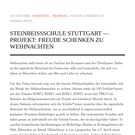
SIE SIND HIER:
STARTSEITE
»
PROJEKTE
»
FREUDE SCHENKEN AN
WEIHNACHTEN
STEINBEISSSCHULE STUTTGART —
PROJEKT: FREUDE SCHENKEN ZU
WEIHNACHTEN
Weihnachten steht heute oft im Zeichen des Konsums und des Überflusses. Dabei
ist die eigentliche Botschaft des Festes eine stille und besinnliche, die sich vor
allem an Menschen richtet, um Mut und Liebe zu schenken.
Um den Fokus bewusst weg von der bunten Weihnachtsdeko der Innenstädte und
der Musik der Weihnachtsmärkte zu richten, führten mehr als 100 Schüler*innen
aus den Klassen B1BZ3, B2BZ1 und B2BZ2, B3BZ2 sowie das TBK13 im
Rahmen des Religionsunterrichts ein Projekt mit karitativer Absicht durch. In
dessen Rahmen informierten sich die Schüler*innen zunächst über die eigentliche
Botschaft des Weihnachtsfests, um so anschließend in eigenverantwortlich
geplanten Projekten Bedürftigen gezielt zu helfen. Die unterstützten Projekte sind
dabei genau so individuell wie die Schüler*innen, die sie durchgeführt haben. Es
wurden beispielweise Sachleistungen an Bedürftige (Kinder in Krisengebieten der
Welt, Menschen im Ahrtal, Obdachlose, u.v.m.) gespendet, die z.T. durch einen
zuvor durchgeführten Kuchenverkauf finanziert wurden. Andere Schüler*innen