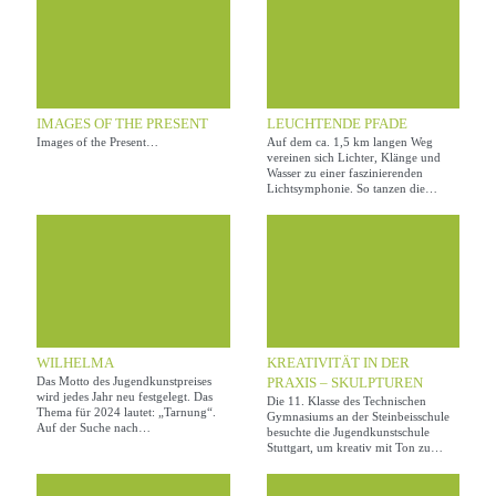
IMAGES OF THE PRESENT
LEUCHTENDE PFADE
Images of the Present…
Auf dem ca. 1,5 km langen Weg
vereinen sich Lichter, Klänge und
Wasser zu einer faszinierenden
Lichtsymphonie. So tanzen die…
WILHELMA
KREATIVITÄT IN DER
Das Motto des Jugendkunstpreises
PRAXIS – SKULPTUREN
wird jedes Jahr neu festgelegt. Das
Die 11. Klasse des Technischen
Thema für 2024 lautet: „Tarnung“.
Gymnasiums an der Steinbeisschule
Auf der Suche nach…
besuchte die Jugendkunstschule
Stuttgart, um kreativ mit Ton zu…