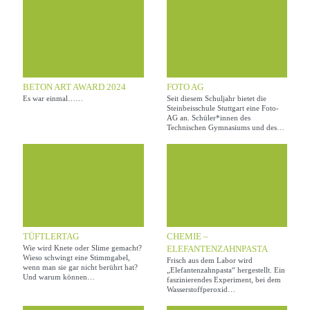
naturwissenschaftliche
Allgemeinbildung
Sprachreisen
Wahlfächern
Global Studies
Bildende Kunst
Computertechnik
bewo
Seminarkurs
BETON ART AWARD 2024
FOTO AG
Es war einmal……
Seit diesem Schuljahr bietet die
Individuelle Förderung
Steinbeisschule Stuttgart eine Foto-
AG an. Schüler*innen des
Technischen Gymnasiums und des…
TÜFTLERTAG
CHEMIE –
Wie wird Knete oder Slime gemacht?
ELEFANTENZAHNPASTA
Wieso schwingt eine Stimmgabel,
Frisch aus dem Labor wird
wenn man sie gar nicht berührt hat?
„Elefantenzahnpasta“ hergestellt. Ein
Und warum können…
faszinierendes Experiment, bei dem
Wasserstoffperoxid…