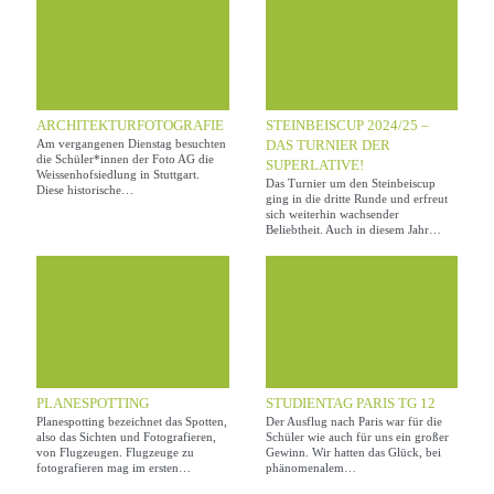
ARCHITEKTURFOTOGRAFIE
STEINBEISCUP 2024/25 –
Am vergangenen Dienstag besuchten
DAS TURNIER DER
die Schüler*innen der Foto AG die
SUPERLATIVE!
Weissenhofsiedlung in Stuttgart.
Das Turnier um den Steinbeiscup
Diese historische…
ging in die dritte Runde und erfreut
sich weiterhin wachsender
Beliebtheit. Auch in diesem Jahr…
PLANESPOTTING
STUDIENTAG PARIS TG 12
Planespotting bezeichnet das Spotten,
Der Ausflug nach Paris war für die
also das Sichten und Fotografieren,
Schüler wie auch für uns ein großer
von Flugzeugen. Flugzeuge zu
Gewinn. Wir hatten das Glück, bei
fotografieren mag im ersten…
phänomenalem…