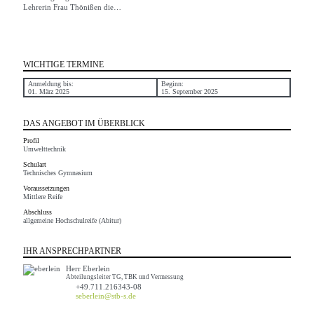
Lehrerin Frau Thönißen die…
WICHTIGE TERMINE
Anmeldung bis:
Beginn:
01. März 2025
15. September 2025
DAS ANGEBOT IM ÜBERBLICK
Profil
Umwelttechnik
Schulart
Technisches Gymnasium
Voraussetzungen
Mittlere Reife
Abschluss
allgemeine Hochschulreife (Abitur)
IHR ANSPRECHPARTNER
Herr Eberlein
Abteilungsleiter TG, TBK und Vermessung
+49.711.216343-08
seberlein@stb-s.de