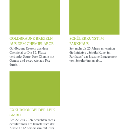
GOLDBRAUNE BREZELN
SCHÜLERKUNST IM
AUS DEM CHEMIELABOR
PARKHAUS
Goldbraune Brezeln aus dem
Seit mehr als 25 Jahren unterstützt
Chemielabor Die 13. Klasse
die Initiative „SchülerKunst im
verbindet Säure-Base-Chemie mit
Parkhaus“ das kreative Engagement
Genuss und zeigt, wie aus Teig
von Schüler*innen ab…
durch…
EXKURSION BEI DER LEIK
GMBH
Am 22. Juli 2026 besuchten sechs
Schülerinnen des Kunstkurses der
Klasse Tg12 gemeinsam mit ihrer