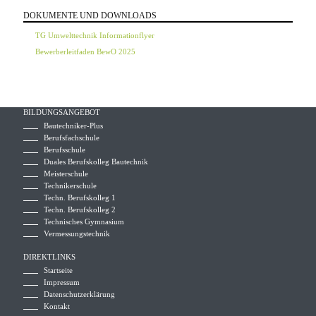
DOKUMENTE UND DOWNLOADS
TG Umwelttechnik Informationflyer
Bewerberleitfaden BewO 2025
BILDUNGSANGEBOT
Bautechniker-Plus
Berufsfachschule
Berufsschule
Duales Berufskolleg Bautechnik
Meisterschule
Technikerschule
Techn. Berufskolleg 1
Techn. Berufskolleg 2
Technisches Gymnasium
Vermessungstechnik
DIREKTLINKS
Startseite
Impressum
Datenschutzerklärung
Kontakt