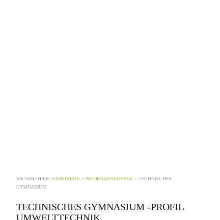
SIE SIND HIER:
STARTSEITE
»
BILDUNGSANGEBOT
»
TECHNISCHES
GYMNASIUM
TECHNISCHES GYMNASIUM -
PROFIL
UMWELTTECHNIK