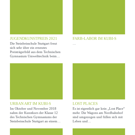
JUGENDKUNSTPREIS 2021
FARB-LABOR IM KUBI-S
Die Steinbeisschule Stuttgart freut
…
sich sehr über ein erneutes
Preisträgerbild aus dem Technischen
Gymnasium Umwelttechnik beim…
URBAN ART IM KUBI-S
LOST PLACES
Im Oktober und November 2018
Es ist eigentlich gar kein „Lost Place“
nahm der Kunstkurs der Klasse 12
mehr. Die Wagons am Nordbahnhof
des Technischen Gymnasiums der
sind umgezogen und füllen sich mit
Steinbeisschule Stuttgart an einem…
Leben und…