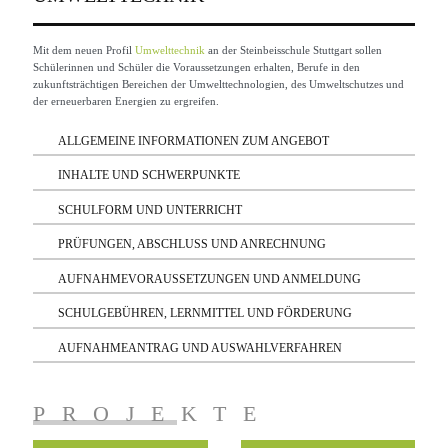
Mit dem neuen Profil
Umwelttechnik
an der Steinbeisschule Stuttgart sollen
Schülerinnen und Schüler die Voraussetzungen erhalten, Berufe in den
zukunftsträchtigen Bereichen der Umwelttechnologien, des Umweltschutzes und
der erneuerbaren Energien zu ergreifen.
ALLGEMEINE INFORMATIONEN ZUM ANGEBOT
INHALTE UND SCHWERPUNKTE
SCHULFORM UND UNTERRICHT
PRÜFUNGEN, ABSCHLUSS UND ANRECHNUNG
neuer Energiequellen
Mobilität
AUFNAHMEVORAUSSETZUNGEN UND ANMELDUNG
SCHULGEBÜHREN, LERNMITTEL UND FÖRDERUNG
Gebäude-und Bautechnik
Deutsch, Englisch und
Schutz der Umwelt
Mathematik
3,0
AUFNAHMEANTRAG UND AUSWAHLVERFAHREN
„ausreichend“
Steuerungstechniken
http://schule-in-bw.de/bewo
PROJEKTE