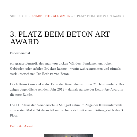
SIE SIND HIER:
STARTSEITE
»
ALLGEMEIN
»
3. PLATZ BEIM BETON ART AWARD
3. PLATZ BEIM BETON ART
AWARD
Es war einmal…
ein grauer Baustoff, den man von dicken Wänden, Fundamenten, hohen
Gebäuden oder stabilen Brücken kannte – wenig wahrgenommen und oftmals
stark unterschätzt: Die Rede ist von Beton.
Doch Beton kann viel mehr: Er ist der Kreativbaustoff des 21. Jahrhunderts. Das
zeigen Jugendliche seit dem Jahr 2012 – damals startete der Beton-Art-Award in
die erste Runde.
Die 11. Klasse der Steinbeisschule Stuttgart nahm im Zuge des Kunstunterrichts
zum ersten Mal 2024 daran teil und sicherte sich mit einem Beitrag gleich den 3.
Platz.
Beton Art Award