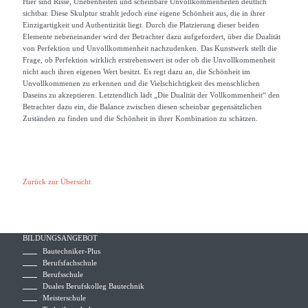
Hier sind Risse, Unebenheiten und scheinbare Unvollkommenheiten deutlich
sichtbar. Diese Skulptur strahlt jedoch eine eigene Schönheit aus, die in ihrer
Einzigartigkeit und Authentizität liegt. Durch die Platzierung dieser beiden
Elemente nebeneinander wird der Betrachter dazu aufgefordert, über die Dualität
von Perfektion und Unvollkommenheit nachzudenken. Das Kunstwerk stellt die
Frage, ob Perfektion wirklich erstrebenswert ist oder ob die Unvollkommenheit
nicht auch ihren eigenen Wert besitzt. Es regt dazu an, die Schönheit im
Unvollkommenen zu erkennen und die Vielschichtigkeit des menschlichen
Daseins zu akzeptieren. Letztendlich lädt „Die Dualität der Vollkommenheit“ den
Betrachter dazu ein, die Balance zwischen diesen scheinbar gegensätzlichen
Zuständen zu finden und die Schönheit in ihrer Kombination zu schätzen.
Zurück zur Übersicht
BILDUNGSANGEBOT
Bautechniker-Plus
Berufsfachschule
Berufsschule
Duales Berufskolleg Bautechnik
Meisterschule