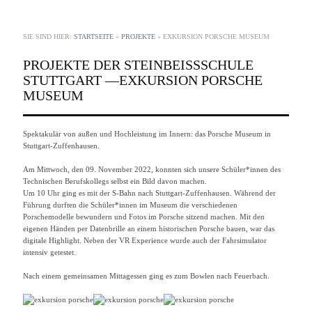
SIE SIND HIER:
STARTSEITE
»
PROJEKTE
»
EXKURSION PORSCHE MUSEUM
PROJEKTE DER STEINBEISSSCHULE
STUTTGART —
EXKURSION PORSCHE
MUSEUM
Spektakulär von außen und Hochleistung im Innern: das Porsche Museum in
Stuttgart-Zuffenhausen.
Am Mittwoch, den 09. November 2022, konnten sich unsere Schüler*innen des
Technischen Berufskollegs selbst ein Bild davon machen.
Um 10 Uhr ging es mit der S-Bahn nach Stuttgart-Zuffenhausen. Während der
Führung durften die Schüler*innen im Museum die verschiedenen
Porschemodelle bewundern und Fotos im Porsche sitzend machen. Mit den
eigenen Händen per Datenbrille an einem historischen Porsche bauen, war das
digitale Highlight. Neben der VR Experience wurde auch der Fahrsimulator
intensiv getestet.
Nach einem gemeinsamen Mittagessen ging es zum Bowlen nach Feuerbach.