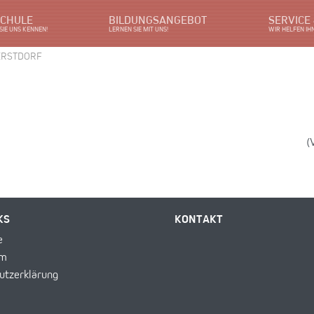
SCHULE
BILDUNGSANGEBOT
SERVICE
SIE UNS KENNEN!
LERNEN SIE MIT UNS!
WIR HELFEN IH
ERSTDORF
(
KS
KONTAKT
e
um
utzerklärung