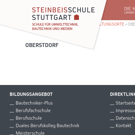
DIE 
LERNEN 
SIE SIND HIER:
STARTSEITE
»
VERANSTALTUNGSORTE
»
OB
OBERSTDORF
BILDUNGSANGEBOT
DIREKTLIN
Bautechniker-Plus
Startseit
Berufsfachschule
Impress
Berufsschule
Datensch
Duales Berufskolleg Bautechnik
Kontakt
Meisterschule