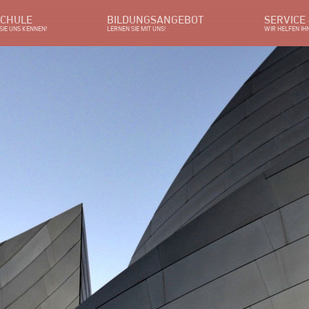
SCHULE
BILDUNGSANGEBOT
SERVICE
SIE UNS KENNEN!
LERNEN SIE MIT UNS!
WIR HELFEN IH