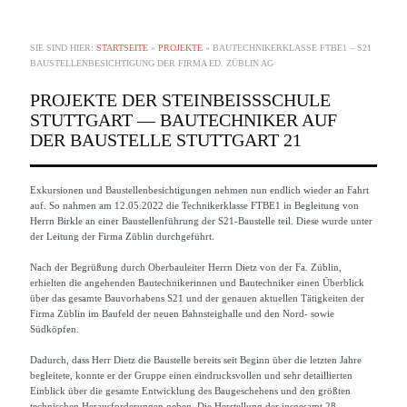
SIE SIND HIER:
STARTSEITE
»
PROJEKTE
»
BAUTECHNIKERKLASSE FTBE1 – S21
BAUSTELLENBESICHTIGUNG DER FIRMA ED. ZÜBLIN AG
PROJEKTE DER STEINBEISSSCHULE
STUTTGART — BAUTECHNIKER AUF
DER BAUSTELLE STUTTGART 21
Exkursionen und Baustellenbesichtigungen nehmen nun endlich wieder an Fahrt
auf. So nahmen am 12.05.2022 die Technikerklasse FTBE1 in Begleitung von
Herrn Birkle an einer Baustellenführung der S21-Baustelle teil. Diese wurde unter
der Leitung der Firma Züblin durchgeführt.
Nach der Begrüßung durch Oberbauleiter Herrn Dietz von der Fa. Züblin,
erhielten die angehenden Bautechnikerinnen und Bautechniker einen Überblick
über das gesamte Bauvorhabens S21 und der genauen aktuellen Tätigkeiten der
Firma Züblin im Baufeld der neuen Bahnsteighalle und den Nord- sowie
Südköpfen.
Dadurch, dass Herr Dietz die Baustelle bereits seit Beginn über die letzten Jahre
begleitete, konnte er der Gruppe einen eindrucksvollen und sehr detaillierten
Einblick über die gesamte Entwicklung des Baugeschehens und den größten
technischen Herausforderungen geben. Die Herstellung der insgesamt 28