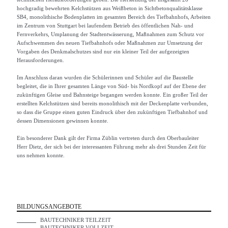
hochgradig bewehrten Kelchstützen aus Weißbeton in Sichtbetonqualitätsklasse
SB4, monolithische Bodenplatten im gesamten Bereich des Tiefbahnhofs, Arbeiten
im Zentrum von Stuttgart bei laufendem Betrieb des öffentlichen Nah- und
Fernverkehrs, Umplanung der Stadtentwässerung, Maßnahmen zum Schutz vor
Aufschwemmen des neuen Tiefbahnhofs oder Maßnahmen zur Umsetzung der
Vorgaben des Denkmalschutzes sind nur ein kleiner Teil der aufgezeigten
Herausforderungen.
Im Anschluss daran wurden die Schülerinnen und Schüler auf die Baustelle
begleitet, die in Ihrer gesamten Länge von Süd- bis Nordkopf auf der Ebene der
zukünftigen Gleise und Bahnsteige begangen werden konnte. Ein großer Teil der
erstellten Kelchstützen sind bereits monolithisch mit der Deckenplatte verbunden,
so dass die Gruppe einen guten Eindruck über den zukünftigen Tiefbahnhof und
dessen Dimensionen gewinnen konnte.
Ein besonderer Dank gilt der Firma Züblin vertreten durch den Oberbauleiter
Herr Dietz, der sich bei der interessanten Führung mehr als drei Stunden Zeit für
uns nehmen konnte.
BILDUNGSANGEBOTE
BAUTECHNIKER TEILZEIT
BAUTECHNIKER VOLLZEIT