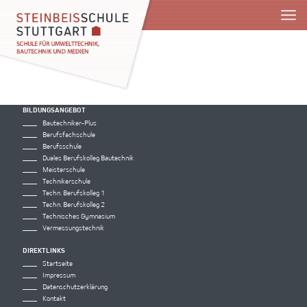
SIE SIND HIER:
STARTSEITE
»
ERASMUS
BILDUNGSANGEBOT
Bautechniker-Plus
Berufsfachschule
Berufsschule
Duales Berufskolleg Bautechnik
Meisterschule
Technikerschule
Techn. Berufskolleg 1
Techn. Berufskolleg 2
Technisches Gymnasium
Vermessungstechnik
DIREKTLINKS
Startseite
Impressum
Datenschutzerklärung
Kontakt