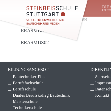
DIE
LERNEN
SIE SIND HIER:
STARTSEITE
»
MEDIEN
ERASMUS03
ERASMUS02
BILDUNGSANGEBOT
DIREKTLI
Bautechniker-Plus
Startseit
Berufsfachschule
Impress
Berufsschule
Datensch
Duales Berufskolleg Bautechnik
Kontakt
Meisterschule
Technikerschule