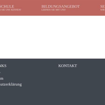
 SCHULE
BILDUNGSANGEBOT
SE
 SIE UNS KENNEN!
LERNEN SIE MIT UNS!
WIR
NKS
KONTAKT
e
um
utzerklärung