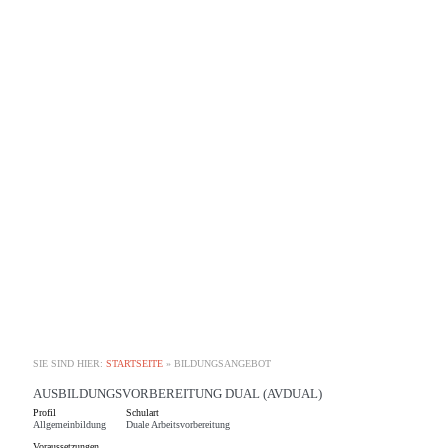
SIE SIND HIER:
STARTSEITE
»
BILDUNGSANGEBOT
AUSBILDUNGSVORBEREITUNG DUAL (AVDUAL)
Profil
Schulart
Allgemeinbildung
Duale Arbeitsvorbereitung
Voraussetzungen