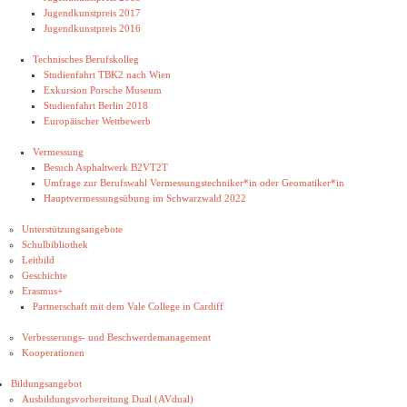
Jugendkunstpreis 2017
Jugendkunstpreis 2016
Technisches Berufskolleg
Studienfahrt TBK2 nach Wien
Exkursion Porsche Museum
Studienfahrt Berlin 2018
Europäischer Wettbewerb
Vermessung
Besuch Asphaltwerk B2VT2T
Umfrage zur Berufswahl Vermessungstechniker*in oder Geomatiker*in
Hauptvermessungsübung im Schwarzwald 2022
Unterstützungsangebote
Schulbibliothek
Leitbild
Geschichte
Erasmus+
Partnerschaft mit dem Vale College in Cardiff
Verbesserungs- und Beschwerdemanagement
Kooperationen
Bildungsangebot
Ausbildungsvorbereitung Dual (AVdual)