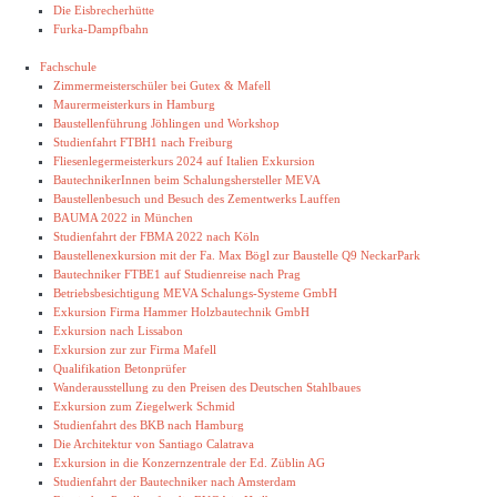
Die Eisbrecherhütte
Furka-Dampfbahn
Fachschule
Zimmermeisterschüler bei Gutex & Mafell
Maurermeisterkurs in Hamburg
Baustellenführung Jöhlingen und Workshop
Studienfahrt FTBH1 nach Freiburg
Fliesenlegermeisterkurs 2024 auf Italien Exkursion
BautechnikerInnen beim Schalungshersteller MEVA
Baustellenbesuch und Besuch des Zementwerks Lauffen
BAUMA 2022 in München
Studienfahrt der FBMA 2022 nach Köln
Baustellenexkursion mit der Fa. Max Bögl zur Baustelle Q9 NeckarPark
Bautechniker FTBE1 auf Studienreise nach Prag
Betriebsbesichtigung MEVA Schalungs-Systeme GmbH
Exkursion Firma Hammer Holzbautechnik GmbH
Exkursion nach Lissabon
Exkursion zur zur Firma Mafell
Qualifikation Betonprüfer
Wanderausstellung zu den Preisen des Deutschen Stahlbaues
Exkursion zum Ziegelwerk Schmid
Studienfahrt des BKB nach Hamburg
Die Architektur von Santiago Calatrava
Exkursion in die Konzernzentrale der Ed. Züblin AG
Studienfahrt der Bautechniker nach Amsterdam