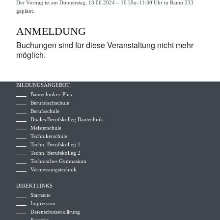
Der Vortrag ist am Donnerstag, 13.06.2024 – 10 Uhr-11:30 Uhr in Raum 233
geplant.
ANMELDUNG
Buchungen sind für diese Veranstaltung nicht mehr
möglich.
BILDUNGSANGEBOT
Bautechniker-Plus
Berufsfachschule
Berufsschule
Duales Berufskolleg Bautechnik
Meisterschule
Technikerschule
Techn. Berufskolleg 1
Techn. Berufskolleg 2
Technisches Gymnasium
Vermessungstechnik
DIREKTLINKS
Startseite
Impressum
Datenschutzerklärung
Kontakt