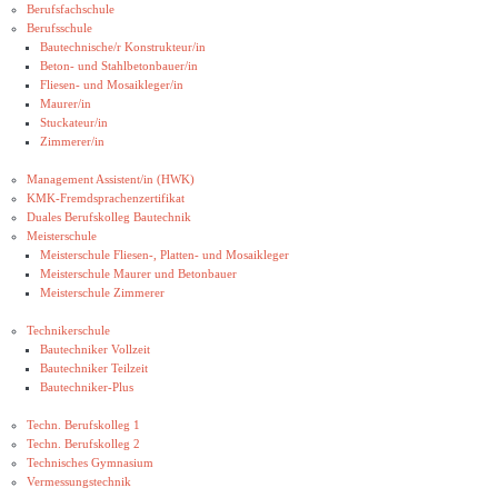
Berufsfachschule
Berufsschule
Bautechnische/r Konstrukteur/in
Beton- und Stahlbetonbauer/in
Fliesen- und Mosaikleger/in
Maurer/in
Stuckateur/in
Zimmerer/in
Management Assistent/in (HWK)
KMK-Fremdsprachenzertifikat
Duales Berufskolleg Bautechnik
Meisterschule
Meisterschule Fliesen-, Platten- und Mosaikleger
Meisterschule Maurer und Betonbauer
Meisterschule Zimmerer
Technikerschule
Bautechniker Vollzeit
Bautechniker Teilzeit
Bautechniker-Plus
Techn. Berufskolleg 1
Techn. Berufskolleg 2
Technisches Gymnasium
Vermessungstechnik