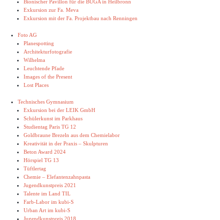
Bionischer Pavillon für die BUGA in Heilbronn
Exkursion zur Fa. Meva
Exkursion mit der Fa. Projektbau nach Renningen
Foto AG
Planespotting
Architekturfotografie
Wilhelma
Leuchtende Pfade
Images of the Present
Lost Places
Technisches Gymnasium
Exkursion bei der LEIK GmbH
Schülerkunst im Parkhaus
Studientag Paris TG 12
Goldbraune Brezeln aus dem Chemielabor
Kreativität in der Praxis – Skulpturen
Beton Award 2024
Hörspiel TG 13
Tüftlertag
Chemie – Elefantenzahnpasta
Jugendkunstpreis 2021
Talente im Land TIL
Farb-Labor im kubi-S
Urban Art im kubi-S
Jugendkunstpreis 2018