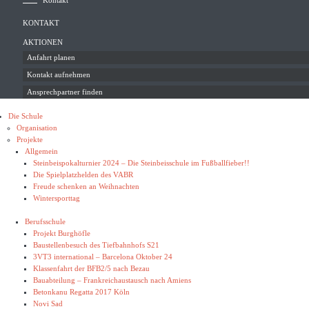
KONTAKT
AKTIONEN
Anfahrt planen
Kontakt aufnehmen
Ansprechpartner finden
Die Schule
Organisation
Projekte
Allgemein
Steinbeispokalturnier 2024 – Die Steinbeisschule im Fußballfieber!!
Die Spielplatzhelden des VABR
Freude schenken an Weihnachten
Wintersporttag
Berufsschule
Projekt Burghöfle
Baustellenbesuch des Tiefbahnhofs S21
3VT3 international – Barcelona Oktober 24
Klassenfahrt der BFB2/5 nach Bezau
Bauabteilung – Frankreichaustausch nach Amiens
Betonkanu Regatta 2017 Köln
Novi Sad