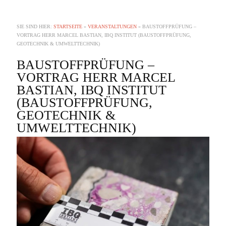
SIE SIND HIER:
STARTSEITE
»
VERANSTALTUNGEN
»
BAUSTOFFPRÜFUNG –
VORTRAG HERR MARCEL BASTIAN, IBQ INSTITUT (BAUSTOFFPRÜFUNG,
GEOTECHNIK & UMWELTTECHNIK)
BAUSTOFFPRÜFUNG –
VORTRAG HERR MARCEL
BASTIAN, IBQ INSTITUT
(BAUSTOFFPRÜFUNG,
GEOTECHNIK &
UMWELTTECHNIK)