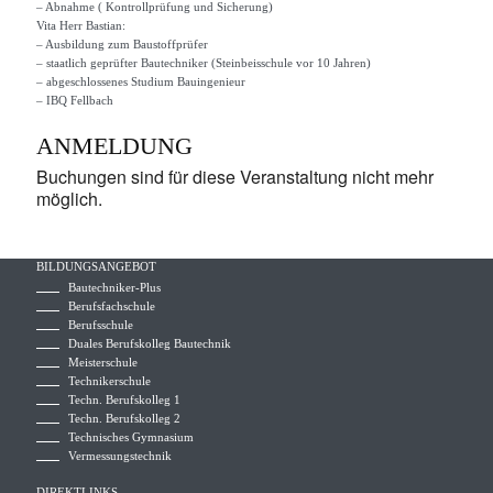
– Abnahme ( Kontrollprüfung und Sicherung)
Vita Herr Bastian:
– Ausbildung zum Baustoffprüfer
– staatlich geprüfter Bautechniker (Steinbeisschule vor 10 Jahren)
– abgeschlossenes Studium Bauingenieur
– IBQ Fellbach
ANMELDUNG
Buchungen sind für diese Veranstaltung nicht mehr
möglich.
BILDUNGSANGEBOT
Bautechniker-Plus
Berufsfachschule
Berufsschule
Duales Berufskolleg Bautechnik
Meisterschule
Technikerschule
Techn. Berufskolleg 1
Techn. Berufskolleg 2
Technisches Gymnasium
Vermessungstechnik
DIREKTLINKS