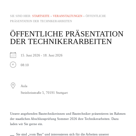
SIE SIND HIER:
STARTSEITE
»
VERANSTALTUNGEN
»
ÖFFENTLICHE
PRÄSENTATION DER TECHNIKERARBEITEN
ÖFFENTLICHE PRÄSENTATION
DER TECHNIKERARBEITEN
15. Juni 2026 - 18. Juni 2026
08:10
Aula
Steinbeisstraße 5, 70191 Stuttgart
Unsere angehenden Bautechnikerinnen und Bautechniker präsentieren im Rahmen
der staatlichen Abschlussprüfung Sommer 2026 ihre Technikerarbeiten. Dazu
laden wir Sie gerne ein.
Sie sind „vom Bau“ und interessieren sich für die Arbeiten unserer