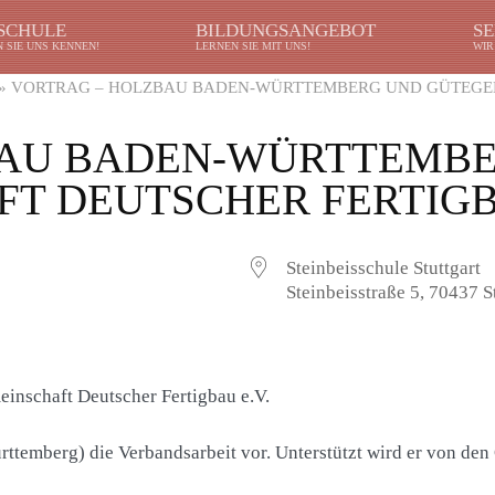
 SCHULE
BILDUNGSANGEBOT
SE
 SIE UNS KENNEN!
LERNEN SIE MIT UNS!
WIR
»
VORTRAG – HOLZBAU BADEN-WÜRTTEMBERG UND GÜTEGEM
BAU BADEN-WÜRTTEMB
T DEUTSCHER FERTIGBA
Steinbeisschule Stuttgart
Steinbeisstraße 5, 70437 S
nschaft Deutscher Fertigbau e.V.
rttemberg) die Verbandsarbeit vor. Unterstützt wird er von d