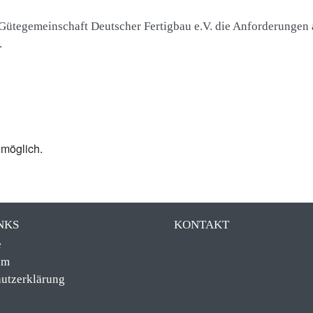
 Gütegemeinschaft Deutscher Fertigbau e.V. die Anforderungen 
.
 möglich.
NKS
KONTAKT
e
um
utzerklärung