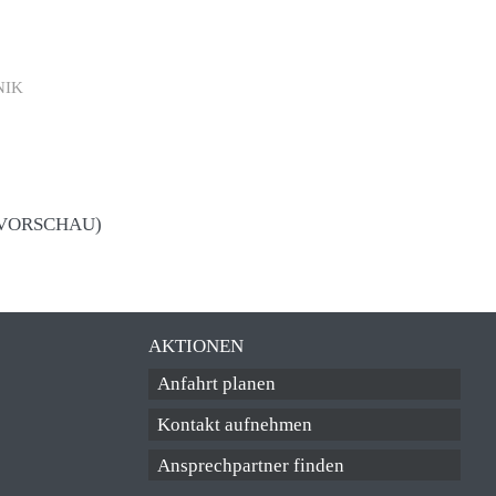
RVICE & KONTAKT
FÖRDERVEREIN
 HELFEN IHNEN GERNE!
FREUNDE DER SCHULE
NIK
VORSCHAU)
AKTIONEN
Anfahrt planen
Kontakt aufnehmen
Ansprechpartner finden