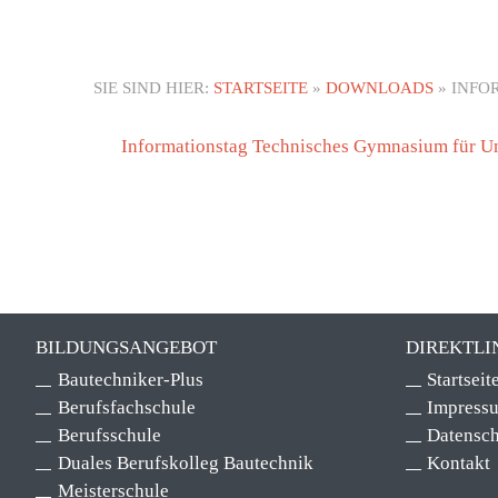
DIE
LERNEN
SIE SIND HIER:
STARTSEITE
»
DOWNLOADS
»
INFO
Informationstag Technisches Gymnasium für U
BILDUNGSANGEBOT
DIREKTLI
Bautechniker-Plus
Startseit
Berufsfachschule
Impress
Berufsschule
Datensch
Duales Berufskolleg Bautechnik
Kontakt
Meisterschule