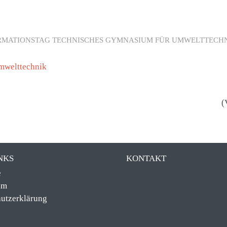
 SCHULE
BILDUNGSANGEBOT
SE
 SIE UNS KENNEN!
LERNEN SIE MIT UNS!
WIR
RMATIONSTAG TECHNISCHES GYMNASIUM FÜR UMWELTTECH
mwelttechnik
(
NKS
KONTAKT
e
um
utzerklärung