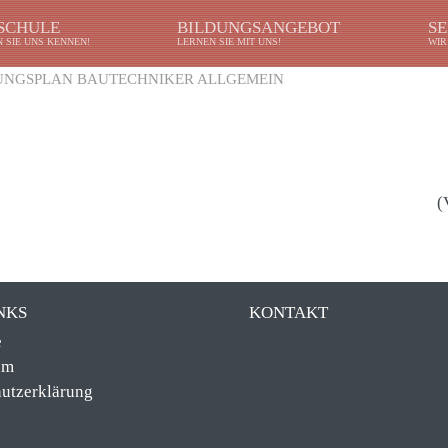
 SCHULE
BILDUNGSANGEBOT
SE
 SIE UNS KENNEN!
LERNEN SIE MIT UNS!
WIR
UNGSPLAN BAUTECHNIKER ALLGEMEIN
(
NKS
KONTAKT
e
um
utzerklärung