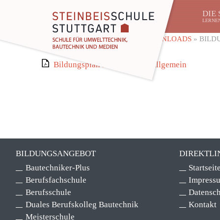
DIE
LERNEN
SIE SIND HIER:
STARTSEITE
»
DOWNLOADS
»
BILD
Bildungsplan Bautechniker Allgemein
BILDUNGSANGEBOT
DIREKTLI
Bautechniker-Plus
Startseit
Berufsfachschule
Impress
Berufsschule
Datensch
Duales Berufskolleg Bautechnik
Kontakt
Meisterschule