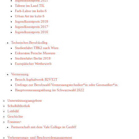
Jugendkunstpreis 2021
Talente im Land TIL
Farb-Labor im kubi-S
Urban Art im kubi-S
Jugendkunstpreis 2018
Jugendkunstpreis 2017
Jugendkunstpreis 2016
Technisches Berufskolleg
Studienfahrt TBK2 nach Wien
Exkursion Porsche Museum
Studienfahrt Berlin 2018
Europäischer Wettbewerb
Vermessung
Besuch Asphaltwerk B2VT2T
Umfrage zur Berufswahl Vermessungstechniker*in oder Geomatiker*in
Hauptvermessungsübung im Schwarzwald 2022
Unterstützungsangebote
Schulbibliothek
Leitbild
Geschichte
Erasmus+
Partnerschaft mit dem Vale College in Cardiff
Verbesserungs- und Beschwerdemanagement