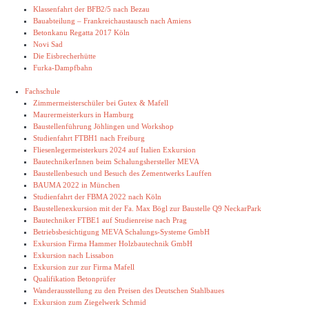
Klassenfahrt der BFB2/5 nach Bezau
Bauabteilung – Frankreichaustausch nach Amiens
Betonkanu Regatta 2017 Köln
Novi Sad
Die Eisbrecherhütte
Furka-Dampfbahn
Fachschule
Zimmermeisterschüler bei Gutex & Mafell
Maurermeisterkurs in Hamburg
Baustellenführung Jöhlingen und Workshop
Studienfahrt FTBH1 nach Freiburg
Fliesenlegermeisterkurs 2024 auf Italien Exkursion
BautechnikerInnen beim Schalungshersteller MEVA
Baustellenbesuch und Besuch des Zementwerks Lauffen
BAUMA 2022 in München
Studienfahrt der FBMA 2022 nach Köln
Baustellenexkursion mit der Fa. Max Bögl zur Baustelle Q9 NeckarPark
Bautechniker FTBE1 auf Studienreise nach Prag
Betriebsbesichtigung MEVA Schalungs-Systeme GmbH
Exkursion Firma Hammer Holzbautechnik GmbH
Exkursion nach Lissabon
Exkursion zur zur Firma Mafell
Qualifikation Betonprüfer
Wanderausstellung zu den Preisen des Deutschen Stahlbaues
Exkursion zum Ziegelwerk Schmid