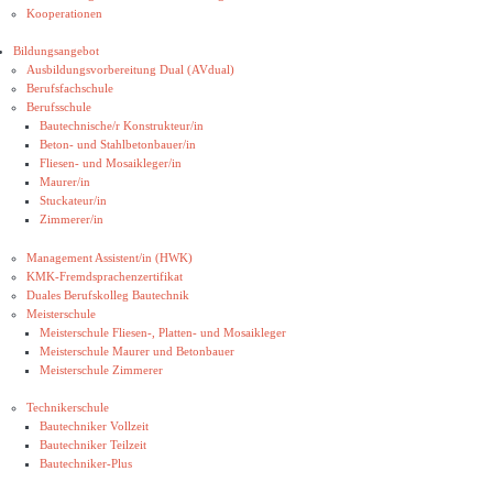
Kooperationen
Bildungsangebot
Ausbildungsvorbereitung Dual (AVdual)
Berufsfachschule
Berufsschule
Bautechnische/r Konstrukteur/in
Beton- und Stahlbetonbauer/in
Fliesen- und Mosaikleger/in
Maurer/in
Stuckateur/in
Zimmerer/in
Management Assistent/in (HWK)
KMK-Fremdsprachenzertifikat
Duales Berufskolleg Bautechnik
Meisterschule
Meisterschule Fliesen-, Platten- und Mosaikleger
Meisterschule Maurer und Betonbauer
Meisterschule Zimmerer
Technikerschule
Bautechniker Vollzeit
Bautechniker Teilzeit
Bautechniker-Plus