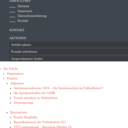
DIREKTLINKS
Startseite
Impressum
Datenschutzerklärung
Kontakt
KONTAKT
AKTIONEN
Anfahrt planen
Kontakt aufnehmen
Ansprechpartner finden
Die Schule
Organisation
Projekte
Allgemein
Steinbeispokalturnier 2024 – Die Steinbeisschule im Fußballfieber!!
Die Spielplatzhelden des VABR
Freude schenken an Weihnachten
Wintersporttag
Berufsschule
Projekt Burghöfle
Baustellenbesuch des Tiefbahnhofs S21
3VT3 international – Barcelona Oktober 24