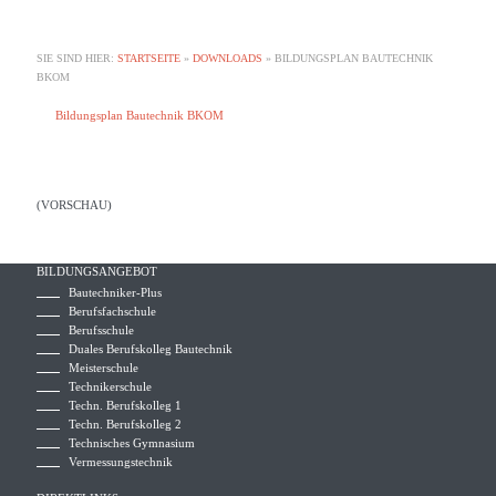
SIE SIND HIER:
STARTSEITE
»
DOWNLOADS
»
BILDUNGSPLAN BAUTECHNIK
BKOM
Bildungsplan Bautechnik BKOM
(VORSCHAU)
BILDUNGSANGEBOT
Bautechniker-Plus
Berufsfachschule
Berufsschule
Duales Berufskolleg Bautechnik
Meisterschule
Technikerschule
Techn. Berufskolleg 1
Techn. Berufskolleg 2
Technisches Gymnasium
Vermessungstechnik