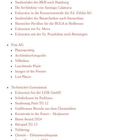
Studienfahrt des BKB nach Hamburg
Die Architektur von Santiago Calatrava
Exkursion in die Konzernzentrale der Ed. Züblin AG
Studienfahrt der Bautechniker nach Amsterdam
Bionischer Pavillon für die BUGA in Heilbronn
Exkursion zur Fa. Meva
Exkursion mit der Fa. Projektbau nach Renningen
Foto AG
Planespotting
Architekturfotografie
Wilhelma
Leuchtende Pfade
Images of the Present
Lost Places
Technisches Gymnasium
Exkursion bei der LEIK GmbH
Schülerkunst im Parkhaus
Studientag Paris TG 12
Goldbraune Brezeln aus dem Chemielabor
Kreativität in der Praxis – Skulpturen
Beton Award 2024
Hörspiel TG 13
Tüftlertag
Chemie – Elefantenzahnpasta