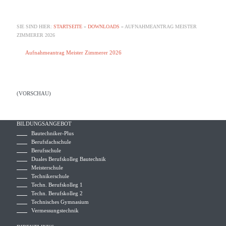
SIE SIND HIER:
STARTSEITE
»
DOWNLOADS
»
AUFNAHMEANTRAG MEISTER
ZIMMERER 2026
Aufnahmeantrag Meister Zimmerer 2026
(VORSCHAU)
BILDUNGSANGEBOT
Bautechniker-Plus
Berufsfachschule
Berufsschule
Duales Berufskolleg Bautechnik
Meisterschule
Technikerschule
Techn. Berufskolleg 1
Techn. Berufskolleg 2
Technisches Gymnasium
Vermessungstechnik